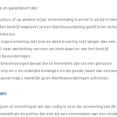
s en garandeert dat:
duleus of op andere wijze onrechtmatig is en/of in strijd is me
et bedrijf waarover je een klantbeoordeling geeft) niet onhe
 teksten.
 eigen ervaring met ons en deze ervaring niet langer dan een 
t naar aanleiding van een verzoek daartoe van het bedrijf.
re beoordelingen.
eschrijvingen bevat die te herleiden zijn tot een persoon.
 ons en u de redelijke belangen en de goede naam van ons bed
at geval mag u namelijk geen klantbeoordelingen schrijven.
gen
en of instellingen als dat nodig is voor de uitvoering van d
orbeeld als de politie dat eist bij een vermoeden van een misdri