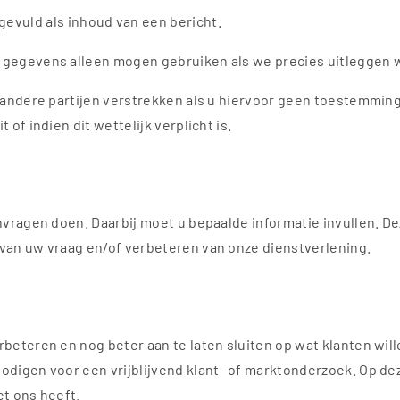
evuld als inhoud van een bericht.
 gegevens alleen mogen gebruiken als we precies uitleggen w
 andere partijen verstrekken als u hiervoor geen toestemming 
of indien dit wettelijk verplicht is.
anvragen doen. Daarbij moet u bepaalde informatie invullen. 
van uw vraag en/of verbeteren van onze dienstverlening.
rbeteren en nog beter aan te laten sluiten op wat klanten w
digen voor een vrijblijvend klant- of marktonderzoek. Op dez
et ons heeft.